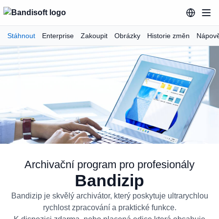
Stáhnout
Enterprise
Zakoupit
Obrázky
Historie změn
Nápov
Archivační program pro profesionály
Bandizip
Bandizip Archivační program pro
Bandizip je skvělý archivátor, který poskytuje ultrarychlou
rychlost zpracování a praktické funkce.