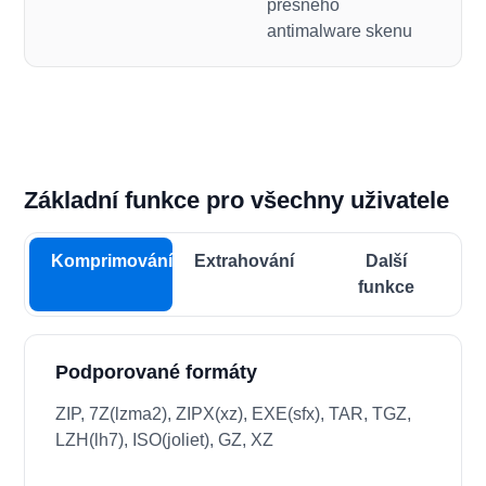
přesného
antimalware skenu
Základní funkce pro všechny uživatele
Komprimování
Extrahování
Další
funkce
Podporované formáty
ZIP, 7Z(lzma2), ZIPX(xz), EXE(sfx), TAR, TGZ,
LZH(lh7), ISO(joliet), GZ, XZ