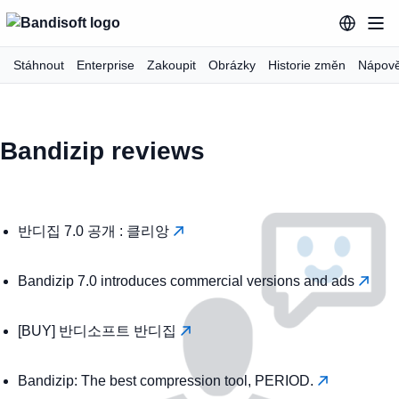
Stáhnout
Enterprise
Zakoupit
Obrázky
Historie změn
Nápov
Bandizip reviews
반디집 7.0 공개 : 클리앙
Bandizip 7.0 introduces commercial versions and ads
[BUY] 반디소프트 반디집
Bandizip: The best compression tool, PERIOD.